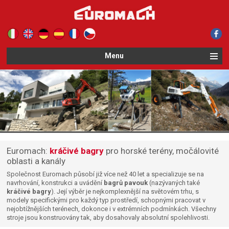
Le tue preferenze relative alla privacy
Informativa sulla raccolta
Menu
Euromach:
kráčivé bagry
pro horské terény, močálovité
oblasti a kanály
Společnost Euromach působí již více než 40 let a specializuje se na
navrhování, konstrukci a uvádění
bagrů pavouk
(nazývaných také
kráčivé bagry
). Její výběr je nejkomplexnější na světovém trhu, s
modely specifickými pro každý typ prostředí, schopnými pracovat v
nejobtížnějších terénech, dokonce i v extrémních podmínkách. Všechny
stroje jsou konstruovány tak, aby dosahovaly absolutní spolehlivosti.