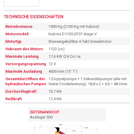
TECHNISCHE EIGENSCHAFTEN
Betriebsmasse
1900 Kg (2100 Kg mit Kabine)
Motormodell
Kubota D1105-EF07 stage V
Motortyp
Wassergekühlter 4-Takt-Dieselmotor
Hubraum des Motors
1123 (cc)
Maximale Leistung
17,6 KW (24 Cv) ca.
Versorgungsspannung
12 V
Maximale Ausladung
4600 mm (15' 1")
Gesamtdurchfluss der
1 Doppelpumpe + 1 Sekundärpumpe (alle mit
hydraulischen Pumpen
fester Förderleistung): 18,8 x 2 + 9,6 = 48 l/min
Durchschlagkraft
10,7 KN
Reißkraft
17,4 KN
SEITENANSICHT
Ausleger 500