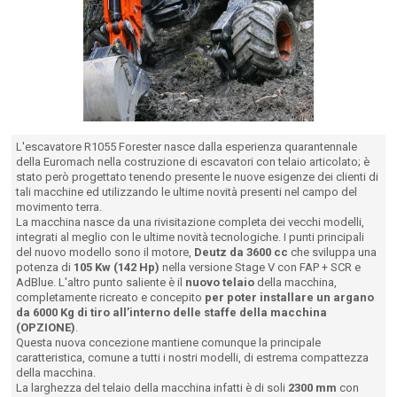
L'escavatore R1055 Forester nasce dalla esperienza quarantennale
della Euromach nella costruzione di escavatori con telaio articolato; è
stato però progettato tenendo presente le nuove esigenze dei clienti di
tali macchine ed utilizzando le ultime novità presenti nel campo del
movimento terra.
La macchina nasce da una rivisitazione completa dei vecchi modelli,
integrati al meglio con le ultime novità tecnologiche. I punti principali
del nuovo modello sono il motore,
Deutz da 3600 cc
che sviluppa una
potenza di
105 Kw (142 Hp)
nella versione Stage V con FAP + SCR e
AdBlue. L'altro punto saliente è il
nuovo telaio
della macchina,
completamente ricreato e concepito
per poter installare un argano
da 6000 Kg di tiro all’interno delle staffe della macchina
(OPZIONE)
.
Questa nuova concezione mantiene comunque la principale
caratteristica, comune a tutti i nostri modelli, di estrema compattezza
della macchina.
La larghezza del telaio della macchina infatti è di soli
2300 mm
con