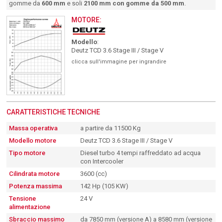
gomme da
600 mm
e soli
2100 mm con gomme da 500 mm
.
MOTORE:
Modello
:
Deutz TCD 3.6 Stage III / Stage V
clicca sull'immagine per ingrandire
CARATTERISTICHE TECNICHE
Massa operativa
a partire da 11500 Kg
Modello motore
Deutz TCD 3.6 Stage III / Stage V
Tipo motore
Diesel turbo 4 tempi raffreddato ad acqua
con Intercooler
Cilindrata motore
3600 (cc)
Potenza massima
142 Hp (105 KW)
Tensione
24 V
alimentazione
Sbraccio massimo
da 7850 mm (versione A) a 8580 mm (versione