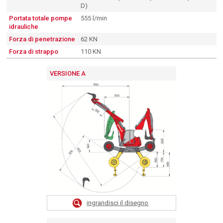
D)
Portata totale pompe
555 l/min
idrauliche
Forza di penetrazione
62 KN
Forza di strappo
110 KN
VERSIONE A
ingrandisci il disegno